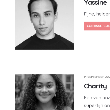
Yassine
Fijne, helde
CONTINUE REA
14 SEPTEMBER 202
Charity
Een van onze
superfijn o