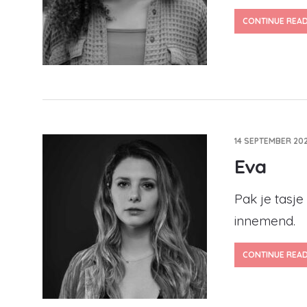
CONTINUE REA
14 SEPTEMBER 202
Eva
Pak je tasje
innemend.
CONTINUE REA