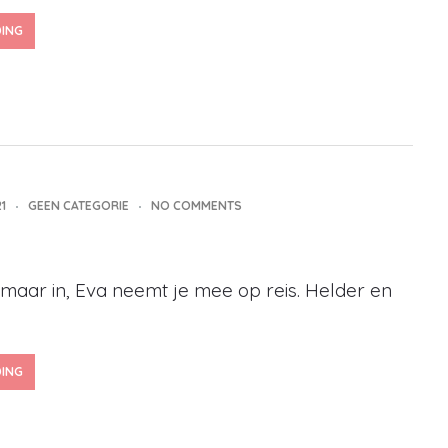
DING
1
GEEN CATEGORIE
NO COMMENTS
 maar in, Eva neemt je mee op reis. Helder en
DING