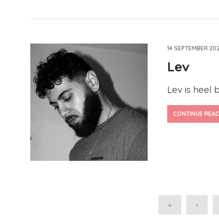
14 SEPTEMBER 202
Lev
Lev is heel b
CONTINUE REA
«
‹