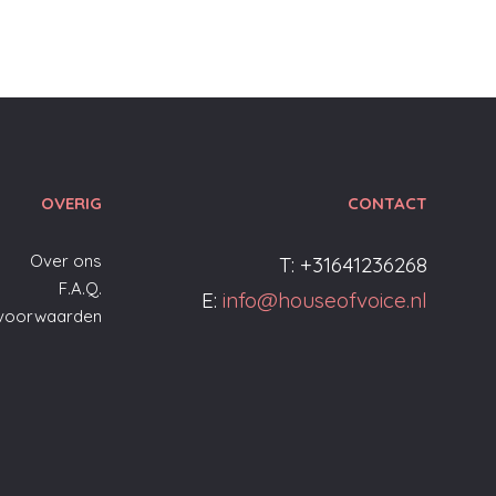
OVERIG
CONTACT
Over ons
T: +31641236268
F.A.Q.
E:
info@houseofvoice.nl
voorwaarden