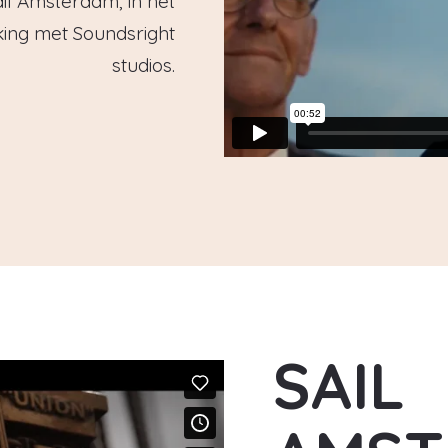
ail Amsterdam, in het
ing met Soundsright
studios.
SAIL