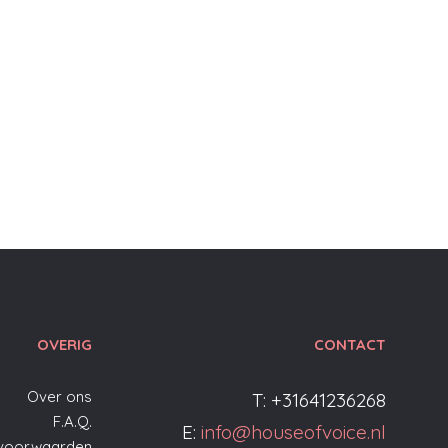
OVERIG
CONTACT
Over ons
T: +31641236268
F.A.Q.
E:
info@houseofvoice.nl
voorwaarden