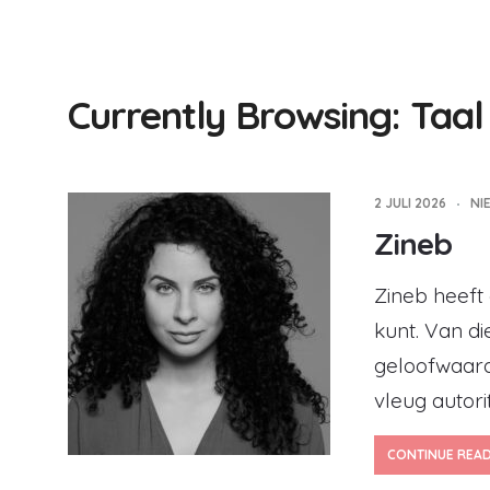
Currently Browsing: Taal
2 JULI 2026
NI
Zineb
Zineb heeft
kunt. Van di
geloofwaard
vleug autorit
CONTINUE REA