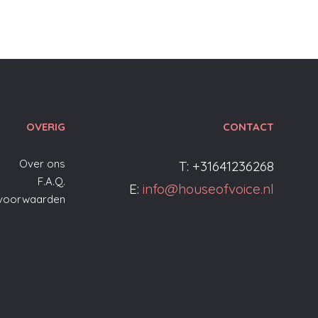
OVERIG
CONTACT
Over ons
T: +31641236268
F.A.Q.
E:
info@houseofvoice.nl
voorwaarden